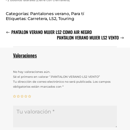
• 2 bolsillos laterales (cierre con cremallera)
Categorías:
Pantalones verano
,
Para tí
Etiquetas:
Carretera
,
LS2
,
Touring
PANTALON VERANO MUJER LS2 COMO AIR NEGRO
PANTALON VERANO MUJER LS2 VENTO
Valoraciones
No hay valoraciones aún.
Sé el primero en valorar “.PANTALON VERANO LS2 VENTO”
Tu dirección de correo electrónico no será publicada.
Los campos
obligatorios están marcados con
*