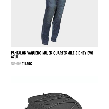
PANTALON VAQUERO MUJER QUARTERMILE SIDNEY EVO
AZUL
El
El
139.00
€
111.20
€
precio
precio
original
actual
era:
es:
139.00€.
111.20€.