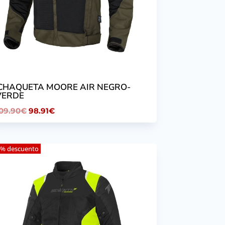
.CHAQUETA MOORE AIR NEGRO-
VERDE
El
El
09.90
€
98.91
€
precio
precio
original
actual
% descuento
era:
es:
109.90€.
98.91€.