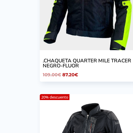
.CHAQUETA QUARTER MILE TRACER
NEGRO-FLUOR
El
El
109.00
€
87.20
€
precio
precio
original
actual
20% descuento
era:
es:
109.00€.
87.20€.