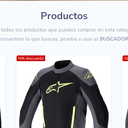
Productos
 todos los productos que puedes comprar en esta catego
encuentras lo que buscas, prueba a usar el
BUSCADO
10% descuento
10