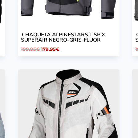
.CHAQUETA ALPINESTARS T SP X
SUPERAIR NEGRO-GRIS-FLUOR
El
El
199.95
€
179.95
€
1
precio
precio
original
actual
era:
es:
199.95€.
179.95€.