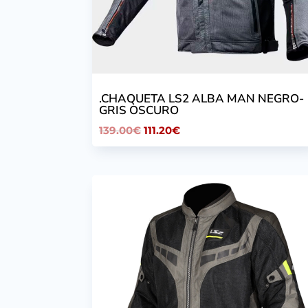
.CHAQUETA LS2 ALBA MAN NEGRO-
GRIS OSCURO
El
El
139.00
€
111.20
€
precio
precio
original
actual
era:
es:
139.00€.
111.20€.