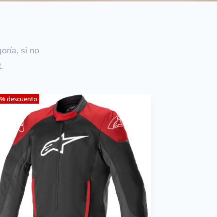
ría, si no
R
.
% descuento