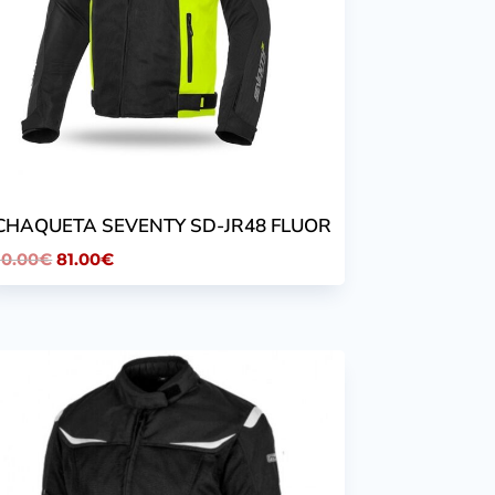
.CHAQUETA SEVENTY SD-JR48 FLUOR
El
El
90.00
€
81.00
€
precio
precio
original
actual
era:
es:
90.00€.
81.00€.