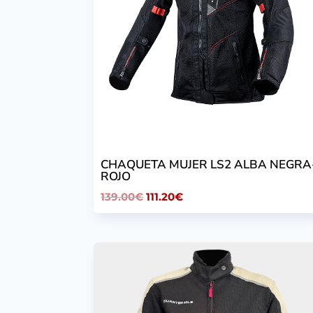
CHAQUETA MUJER LS2 ALBA NEGRA
ROJO
El
El
139.00
€
111.20
€
precio
precio
original
actual
era:
es:
139.00€.
111.20€.