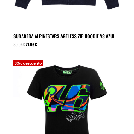
SUDADERA ALPINESTARS AGELESS ZIP HOODIE V3 AZUL
El
El
89.95
€
71.96
€
precio
precio
original
actual
30% descuento
era:
es:
89.95€.
71.96€.