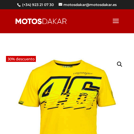
(+34) 923 21 07 30
motosdakar@motosdakar.es
30% descuento