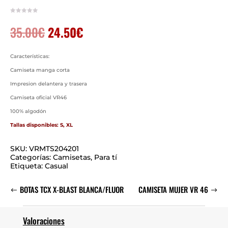
El
El
35.00
€
24.50
€
precio
precio
original
actual
era:
es:
Características:
35.00€.
24.50€.
Camiseta manga corta
Impresion delantera y trasera
Camiseta oficial VR46
100% algodón
Tallas disponibles: S, XL
SKU:
VRMTS204201
Categorías:
Camisetas
,
Para tí
Etiqueta:
Casual
BOTAS TCX X-BLAST BLANCA/FLUOR
CAMISETA MUJER VR 46
Valoraciones