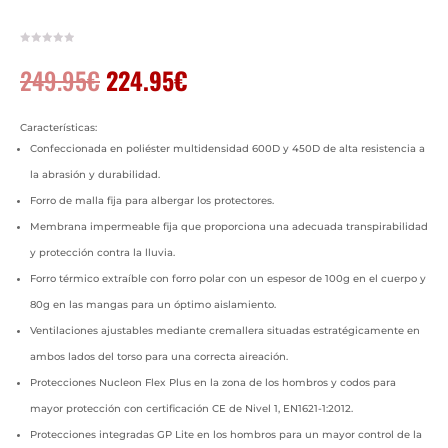
El
El
249.95
€
224.95
€
precio
precio
original
actual
era:
es:
Características:
249.95€.
224.95€.
Confeccionada en poliéster multidensidad 600D y 450D de alta resistencia a
la abrasión y durabilidad.
Forro de malla fija para albergar los protectores.
Membrana impermeable fija que proporciona una adecuada transpirabilidad
y protección contra la lluvia.
Forro térmico extraíble con forro polar con un espesor de 100g en el cuerpo y
80g en las mangas para un óptimo aislamiento.
Ventilaciones ajustables mediante cremallera situadas estratégicamente en
ambos lados del torso para una correcta aireación.
Protecciones Nucleon Flex Plus en la zona de los hombros y codos para
mayor protección con certificación CE de Nivel 1, EN1621-1:2012.
Protecciones integradas GP Lite en los hombros para un mayor control de la