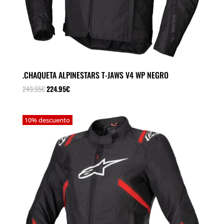
.CHAQUETA ALPINESTARS T-JAWS V4 WP NEGRO
El
El
249.95
€
224.95
€
precio
precio
original
actual
10% descuento
era:
es:
249.95€.
224.95€.