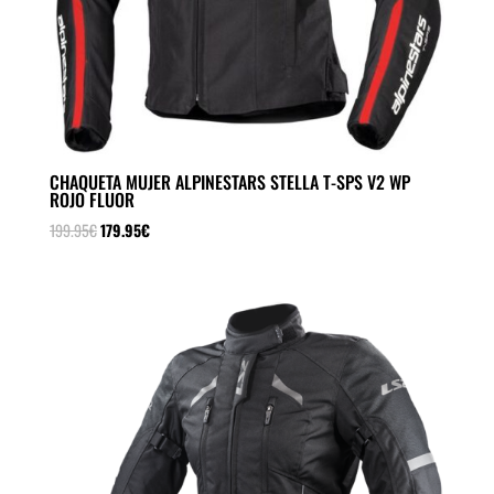
CHAQUETA MUJER ALPINESTARS STELLA T-SPS V2 WP
ROJO FLUOR
El
El
199.95
€
179.95
€
precio
precio
original
actual
era:
es:
199.95€.
179.95€.