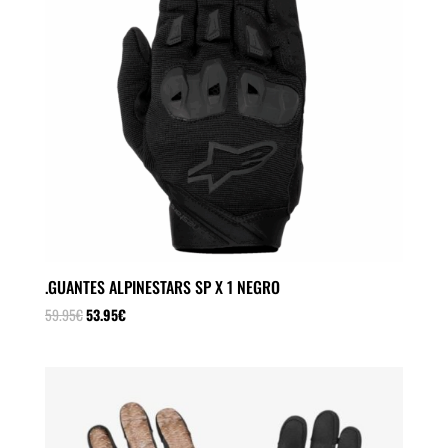
.GUANTES ALPINESTARS SP X 1 NEGRO
El
El
59.95
€
53.95
€
precio
precio
original
actual
era:
es:
59.95€.
53.95€.