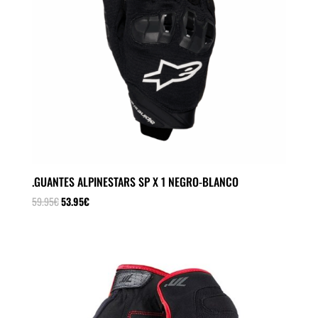
.GUANTES ALPINESTARS SP X 1 NEGRO-BLANCO
El
El
59.95
€
53.95
€
precio
precio
original
actual
era:
es:
59.95€.
53.95€.