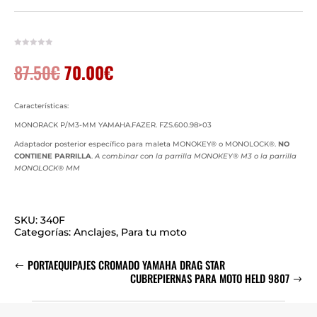
El
El
87.50
€
70.00
€
precio
precio
original
actual
era:
es:
Características:
87.50€.
70.00€.
MONORACK P/M3-MM YAMAHA.FAZER. FZS.600.98>03
Adaptador posterior específico para maleta MONOKEY® o MONOLOCK®.
NO
CONTIENE PARRILLA
.
A combinar con la parrilla MONOKEY® M3 o la parrilla
MONOLOCK® MM
SKU:
340F
Categorías:
Anclajes
,
Para tu moto
PORTAEQUIPAJES CROMADO YAMAHA DRAG STAR
CUBREPIERNAS PARA MOTO HELD 9807