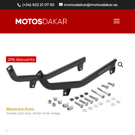
(+34) 923 21 07 30
motosdakar@motosdakar.es
20% descuento