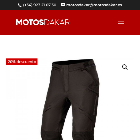
(+34) 923 21 07 30
motosdakar@motosdakar.es
20% descuento