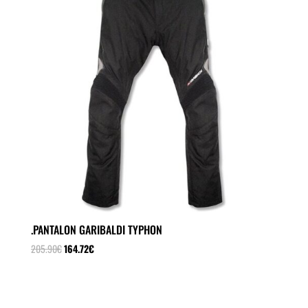
.PANTALON GARIBALDI TYPHON
El
El
205.90
€
164.72
€
precio
precio
original
actual
era:
es: