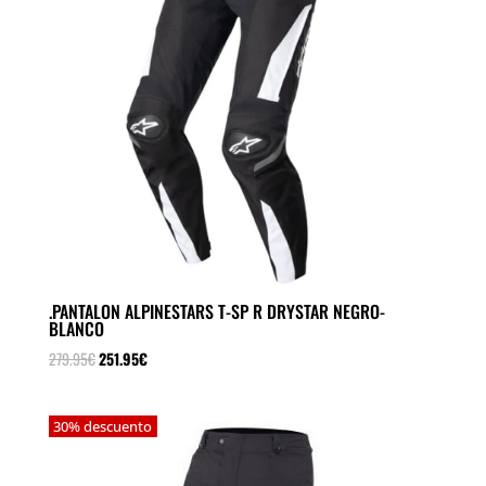
.PANTALON ALPINESTARS T-SP R DRYSTAR NEGRO-
BLANCO
El
El
279.95
€
251.95
€
precio
precio
original
actual
30% descuento
era:
es:
279.95€.
251.95€.