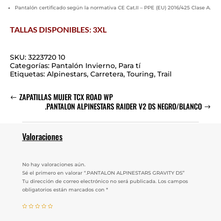
Pantalón certificado según la normativa CE Cat.II – PPE (EU) 2016/425 Clase A.
TALLAS DISPONIBLES: 3XL
SKU:
3223720 10
Categorías:
Pantalón Invierno
,
Para tí
Etiquetas:
Alpinestars
,
Carretera
,
Touring
,
Trail
ZAPATILLAS MUJER TCX ROAD WP
.PANTALON ALPINESTARS RAIDER V2 DS NEGRO/BLANCO
Valoraciones
No hay valoraciones aún.
Sé el primero en valorar “.PANTALON ALPINESTARS GRAVITY DS”
Tu dirección de correo electrónico no será publicada.
Los campos
obligatorios están marcados con
*