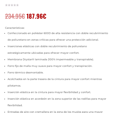
El
El
234.95
€
187.96
€
precio
precio
original
actual
era:
es:
Características:
234.95€.
187.96€.
Confeccionado en poliéster 600D de alta resistencia con doble recubrimiento
de poliuretano en zonas críticas para ofrecer una protección adicional.
Inserciones elásticas con doble recubrimiento de poliuretano
estratégicamente ubicadas para ofrecer mayor confort.
Membrana Drystar® laminada (100% impermeable y transpirable).
Forro fijo de malla muy suave para mayor confort y transpiración.
Forro térmico desmontable.
Acolchados en la parte trasera de la cintura para mayor confort mientras
pilotamos.
Inserción elástica en la cintura para mayor flexibilidad y confort.
Inserción elástica en acordeón en la zona superior de las rodillas para mayor
flexibilidad.
Entradas de aire con cremallera en la zona de los muslos para una mayor