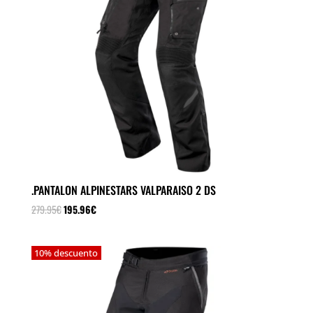
.PANTALON ALPINESTARS VALPARAISO 2 DS
El
El
279.95
€
195.96
€
precio
precio
original
actual
10% descuento
era:
es:
279.95€.
195.96€.