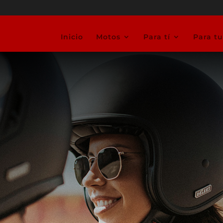
Inicio
Motos
Para tí
Para t