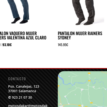
ALON VAQUERO MUJER
PANTALON MUJER RAINERS
ERS VALENTINA AZUL CLARO
SYDNEY
El
El
0
€
93.10
€
145.95
€
precio
precio
original
actual
era:
es:
133.00€.
93.10€.
CONTACTO
Pso. Canalejas, 123
37001 Salamanca
✆
923 21 07 30
motosdakar@motosdak