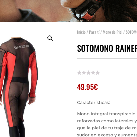
Inicio
/
Para tí
/
Mono de Piel
/ SOTOM
SOTOMONO RAINE
49.95
€
Características:
Mono integral transpirable 
reforzadas como laterales 
que la piel de tu traje de 
sudor en exceso y aumenta