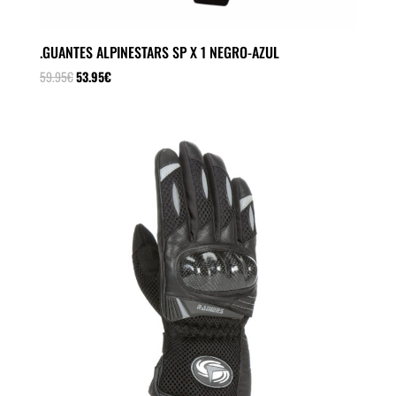
.GUANTES ALPINESTARS SP X 1 NEGRO-AZUL
El
El
59.95
€
53.95
€
precio
precio
original
actual
era:
es:
59.95€.
53.95€.